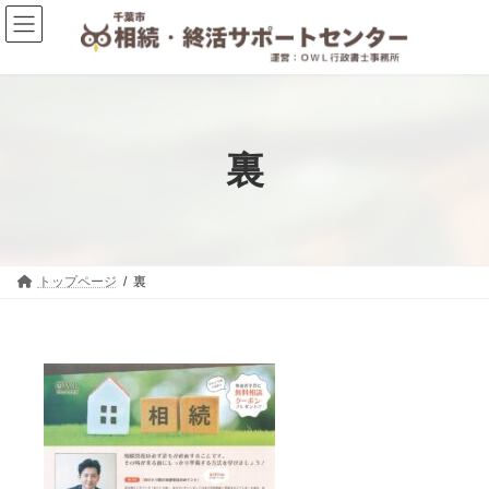
コ
ナ
ン
ビ
テ
ゲ
ン
ー
ツ
シ
へ
ョ
裏
ス
ン
キ
に
ッ
移
プ
動
トップページ
裏